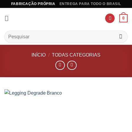
Skip
FABRICAÇÃO PRÓPRIA
ENTREGA PARA TODO O BRASIL
to
content
0
Pesquisar
por:
INÍCIO
/
TODAS CATEGORIAS