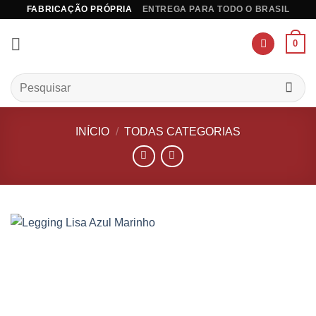
Skip
FABRICAÇÃO PRÓPRIA
ENTREGA PARA TODO O BRASIL
to
content
0
Pesquisar
por:
INÍCIO
/
TODAS CATEGORIAS