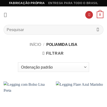
Skip
FABRICAÇÃO PRÓPRIA
ENTREGA PARA TODO O BRASIL
to
content
0
Pesquisar
por:
INÍCIO
/
POLIAMIDA LISA
FILTRAR