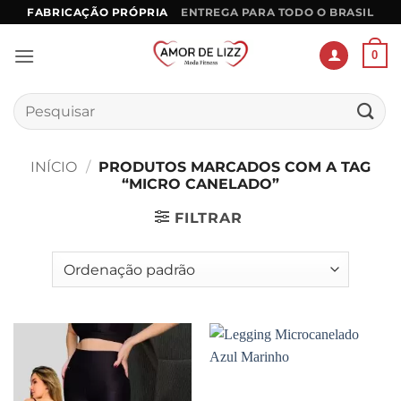
Skip
FABRICAÇÃO PRÓPRIA
ENTREGA PARA TODO O BRASIL
to
content
0
Pesquisar
por:
INÍCIO
/
PRODUTOS MARCADOS COM A TAG
“MICRO CANELADO”
FILTRAR