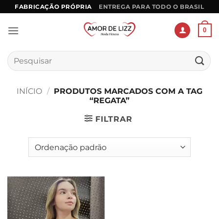
Skip
FABRICAÇÃO PRÓPRIA
ENTREGA PARA TODO O BRASIL
to
content
0
Pesquisar
por:
INÍCIO
/
PRODUTOS MARCADOS COM A TAG
“REGATA”
FILTRAR